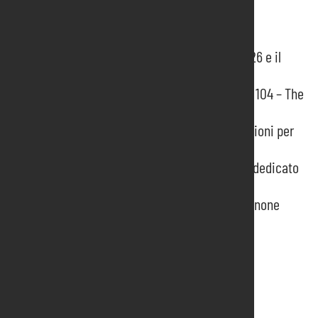
News recenti
Pordenone Fiere presenta il programma 2026 e il
Report Integrato
Un Riconoscimento Speciale per il Progetto 104 – The
Caregiving Expo
Qualità, sicurezza e sostenibilità: certificazioni per
un impegno concreto
Uzbekistan protagonista degli incontri B2B dedicato
al contract alla Fiera di Pordenone
Presentato il report integrato 2023 di Pordenone
Fiere
Prossimi Eventi
Elettroexpo
Coiltech