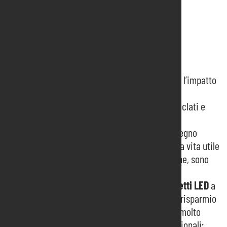
Sostenibilità al centro
I nostri allestimenti sono progettati per ridurre l’impatto
ambientale:
utilizziamo materiali riutilizzabili, riciclati e
riciclabili al 100%;
i pannelli “tamburati”, realizzati con legno
riciclato e resine ignifughe, hanno una vita utile
che può superare i 10 anni e, al termine, sono
completamente riciclabili;
tutti gli stand sono illuminati con
faretti LED
a
basso consumo, che garantiscono un risparmio
energetico fino all’80% e una durata molto
superiore rispetto alle lampade tradizionali;