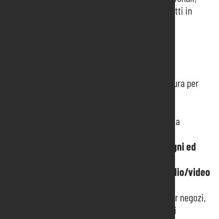
frontalini e cartellonistica sono prodotti in
cartone riciclabile.
I nostri servizi
Pordenone Servizi realizza allestimenti su misura per
ogni esigenza:
Stand preallestiti e aree collettive
Stand personalizzati
, dal concept alla
consegna
Allestimenti per congressi, convegni ed
eventi
Noleggio di arredi e tecnologie audio/video
con assistenza dedicata
Arredi su misura chiavi in mano
per negozi,
showroom e grandi spazi commerciali