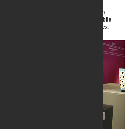
Con Pordenone Servizi ogni progetto diventa un
allestimento
funzionale, di qualità e sostenibile
,
pensato per valorizzare al meglio la tua presenza.