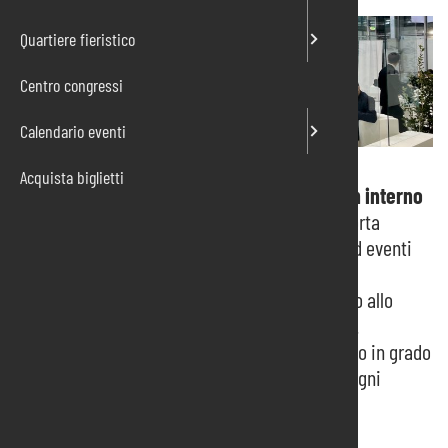
Quartiere fieristico
Centro congressi
Calendario eventi
Acquista biglietti
Con
oltre venti anni di esperienza
e un
team interno
di 30 professionisti
, Pordenone Servizi supporta
espositori e organizzatori di fiere, congressi ed eventi
con un servizio completo di allestimento: dalla
progettazione alla realizzazione, dal montaggio allo
stoccaggio in un magazzino di oltre
4.000 mq
.
Grazie a una rete di partner specializzati, siamo in grado
di offrire soluzioni personalizzate e curate in ogni
dettaglio.