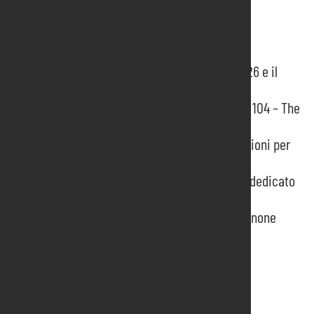
News recenti
Pordenone Fiere presenta il programma 2026 e il
Report Integrato
Un Riconoscimento Speciale per il Progetto 104 – The
Caregiving Expo
Qualità, sicurezza e sostenibilità: certificazioni per
un impegno concreto
Uzbekistan protagonista degli incontri B2B dedicato
al contract alla Fiera di Pordenone
Presentato il report integrato 2023 di Pordenone
Fiere
Prossimi Eventi
Elettroexpo