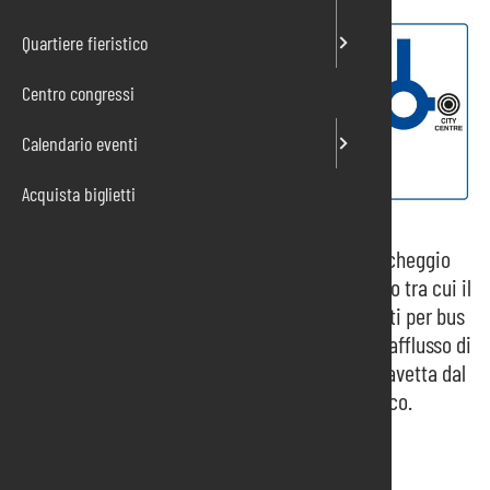
Quartiere fieristico
Centro congressi
Calendario eventi
Acquista biglietti
Pordenone Fiere dispone di cinque aree di parcheggio
adiacenti, per un totale di oltre 3.000 posti auto tra cui il
nuovo parcheggio SUD da 750 stalli auto, e posti per bus
e camper. Durante manifestazioni con grande afflusso di
pubblico può essere attivato un servizio bus-navetta dal
parcheggio a circa 700 m dal quartiere fieristico.
Fiera Accessibile