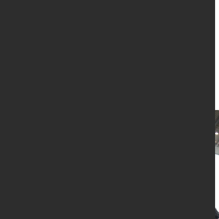
telefonia, software
Eventi collaterali:
MERCATINO DEL RADIOAMATORE
LINUX ARENA
FOTOMERCATO