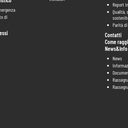
istico
Report i
mergenza
Qualità, 
o di
sostenibi
Parità d
essi
Contatti
Come raggi
News&Info
News
Informaz
Documen
Rassegn
Rassegn