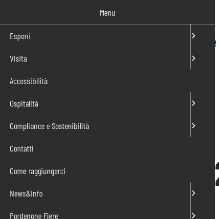
Salta
Menu
al
contenuto
Esponi
Visita
IT
EN
Accessibilità
Ospitalità
Compliance e Sostenibilità
Home
»
Eventi
»
Radioamatore 2
Contatti
Radioamatore 
Come raggiungerci
News&Info
Dal 21 al 22 Novembre 2026
Pordenone Fiere