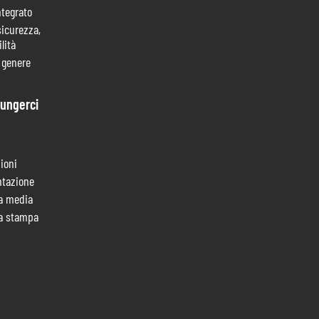
ntegrato
sicurezza,
lità
i genere
ungerci
ioni
tazione
a media
a stampa