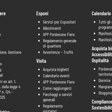
ere
Esponi
Calendario
Servizi per Espositori
Tutti gli
progra
Allestimenti
Manifest
e
APP Pordenone Fiere
Manifest
Regolamento generale
di quartiere
Acquista big
ione, Gestione
Avvertenze – Truffe
Accessibili
Ospitalità
Visita
co
Pordenon
Acquista biglietti
à
territorio
li
Calendario eventi
Dormire
i ex art. 1,
APP Pordenone Fiere
 della legge 4
Mangiare
Come raggiungerci
 n. 124 –
Shoppin
Parcheggi e servizi
2025
generali
Compliance
Regolamento
Sostenibili
visitatori