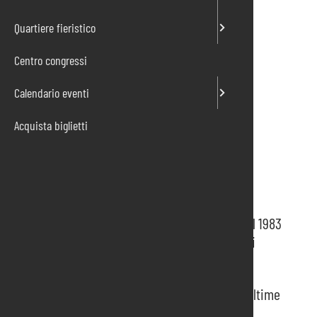
Quartiere fieristico
Centro congressi
Calendario eventi
Acquista biglietti
MOSTRA MERCATO DEL
MATERIALE ELETTRICO
La prima fiera di settore realizzata in Italia, dal 1983
fa convergere i marchi leader per promuovere i
prodotti e presentare le novità.
Tre giornate ricche di incontri per scoprire le ultime
tendenze del mercato, apprendere l’uso delle