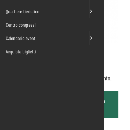
Quartiere fieristico
Centro congressi
Calendario eventi
Acquista biglietti
Ticket online
Fiera del gioco, del fumetto e dell’intrattenimento.
Ulteriori informazioni sono disponibili al sito:
https://www.gamesandco.net/
LUOGO: