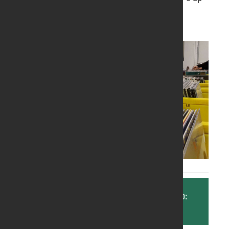
di tutti i generi e di tutte le epoche assieme ad
autentici pezzi da collezione.
Ulteriori informazioni sono disponibili al sito:
https://www.mostradeldisco.com/