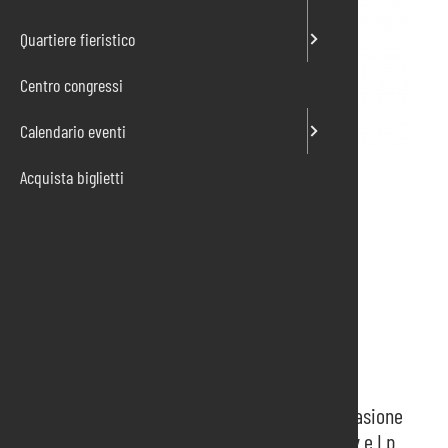
Quartiere fieristico
Centro congressi
Calendario eventi
Acquista biglietti
Fiera ospitata
Mostra-mercato del disco usato da collezione
Vinile, Cd da collezione, memorabilia
PRODOTTI:
Vinile, Cd da collezione, memorabilia
Per tutti gli inguaribili amanti del vinile un’occasione
ormai storica per trovare 45 giri, Extended play e Lp