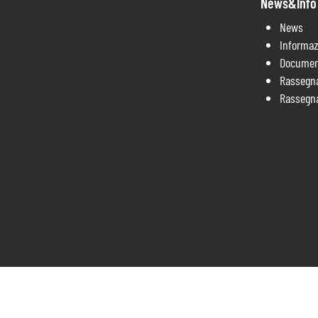
News&Info
News
Informaz
Documen
Rassegn
Rassegn