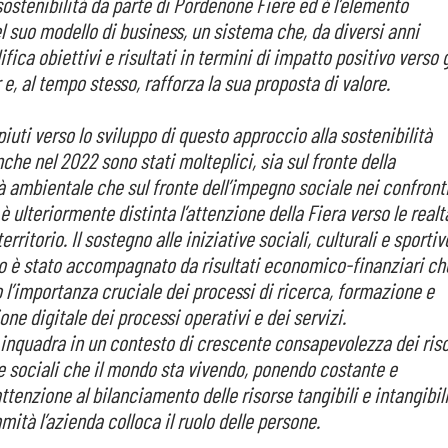
sostenibilità da parte di Pordenone Fiere ed è l’elemento
l suo modello di business, un sistema che, da diversi anni
fica obiettivi e risultati in termini di impatto positivo verso g
e, al tempo stesso, rafforza la sua proposta di valore.
iuti verso lo sviluppo di questo approccio alla sostenibilità
che nel 2022 sono stati molteplici, sia sul fronte della
tà ambientale che sul fronte dell’impegno sociale nei confront
 è ulteriormente distinta l’attenzione della Fiera verso le realt
erritorio. Il sostegno alle iniziative sociali, culturali e sportiv
rio è stato accompagnato da risultati economico-finanziari ch
l’importanza cruciale dei processi di ricerca, formazione e
ne digitale dei processi operativi e dei servizi.
i inquadra in un contesto di crescente consapevolezza dei ris
e sociali che il mondo sta vivendo, ponendo costante e
attenzione al bilanciamento delle risorse tangibili e intangibili
mità l’azienda colloca il ruolo delle persone.