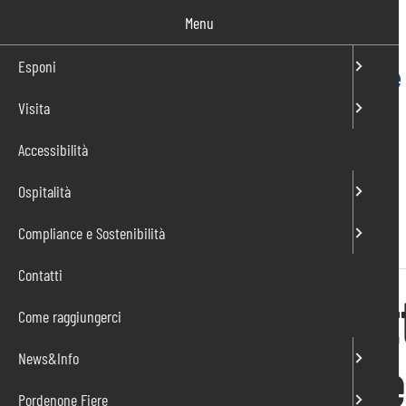
Salta
Menu
al
contenuto
Esponi
Visita
IT
EN
Accessibilità
Ospitalità
Compliance e Sostenibilità
Home
»
Report integrato
»
Report integrato 2022
Contatti
Let
Come raggiungerci
Pre
News&Info
Pordenone Fiere