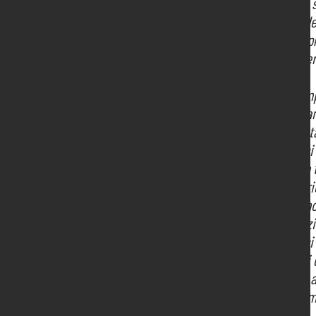
tema della 
fondante de
ormai, ampli
stakeholder 
I passi comp
integrata an
sostenibili
del quale si
del proprio t
del territo
confermano 
trasformazio
Tutto ciò s
ambientali 
prioritaria 
alla cui som