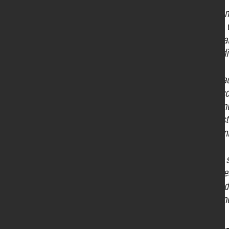
La rendicon
offrire una 
correlarla a
breve, medi
Come già ac
nostra riusc
nostre comu
decisioni st
guidano l’i
Qualunque si
un solido t
ed etica e d
a Pordenone 