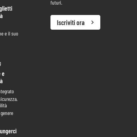
futuri.
lietti
tà
Iscriviti ora
e e il suo
g
 e
tà
ntegrato
sicurezza,
lità
i genere
ungerci