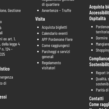
di quartiere
Acquista big
ione, Gestione
Avvertenze – Truffe
Accessibili
Ospitalità
Visita
co
Pordenon
Acquista biglietti
à
territorio
li
Calendario eventi
Dormire
i ex art. 1,
APP Pordenone Fiere
 della legge 4
Mangiare
Come raggiungerci
 n. 124 –
Shoppin
Parcheggi e servizi
2025
generali
Compliance
Regolamento
Sostenibili
visitatori
istico
Report i
mergenza
Qualità, 
o di
sostenibi
Parità d
essi
Contatti
Come raggi