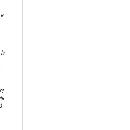
 e
 le
re
le
à