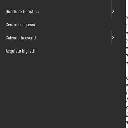
Quartiere fieristico
Il 2022 è s
Centro congressi
fortemente 
forte aumen
Calendario eventi
che è diven
legati al co
Acquista biglietti
trasformazi
l’intera soc
È per rispo
2022, ha da
organizzati
permesso di 
operativo, 
beneficio di
valore dell’