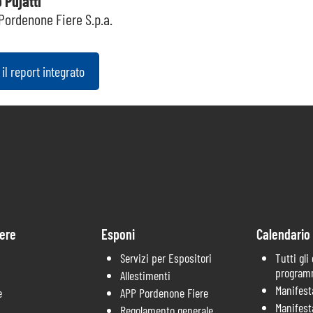
 Pujatti
Pordenone Fiere S.p.a.
il report integrato
ere
Esponi
Calendario
Servizi per Espositori
Tutti gli
progra
Allestimenti
Manifest
e
APP Pordenone Fiere
Manifest
Regolamento generale