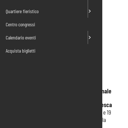
Quartiere fieristico
Centro congressi
Calendario eventi
Acquista biglietti
Fiera internazionale
Salone della Pesca Artigianale e Professionale
AquaFishery
è la nuova area
dedicata alla pesca
artigianale e professionale
, che si terrà il 18 e 19
febbraio 2026 all’interno di
AquaFarm
, presso la
Fiera di Pordenone.