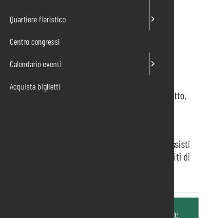
Quartiere fieristico
Centro congressi
Calendario eventi
Acquista biglietti
Extracon
è la nuova e immensa fiera del fumetto,
del gioco e della cultura pop.
Partecipa alle attività delle aree games
e
videogames
, acquista
fumetti
e
gadget
, assisti
agli
show dal vivo
, incontra disegnatori e ospiti di
fama internazionale.
Ulteriori informazioni sono disponibili al sito: