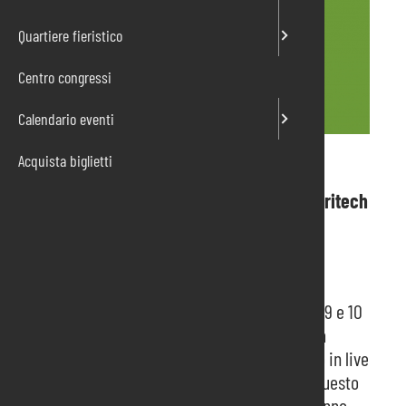
Quartiere fieristico
Centro congressi
Calendario eventi
Acquista biglietti
NovelFarm Digital Preview
Indoor farming, fuori suolo e i trend dell’agritech
25 marzo 2021
ore 14.30 – 17.00
Aspettando la manifestazione in programma il 9 e 10
giugno – AquaFarm Restart Editon e NovelFarm
Restart Edition, il 25 marzo si terrà un incontro in live
streaming dedicato ai settori protagonisti di questo
progetto fieristico. Durante la mattinata, verranno