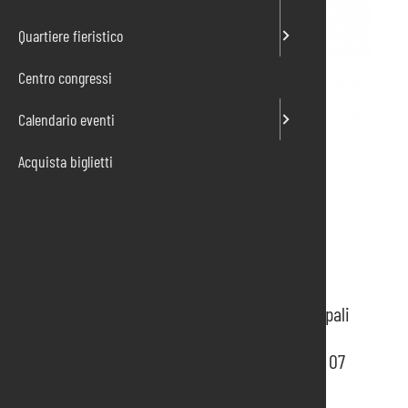
Quartiere fieristico
Centro congressi
Calendario eventi
Acquista biglietti
Fiera internazionale
SAMUEXPO
Biennale internazionale che raccoglie le principali
manifestazioni tecniche.
In programma alla Fiera di Pordenone dal 05 al 07
febbraio 2026.