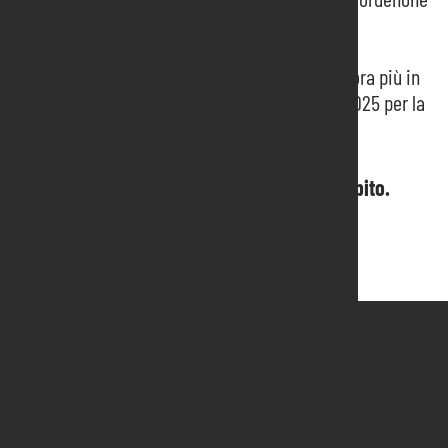
Fiere. Fatturato in crescita del 44%
Match4 Eastern Europe and Balkans
La mostra del disco torna a Pordenone ancora più in
grande sabato 25 e domenica 26 gennaio 2025 per la
sua 35^ edizione
Hai bisogno di informazioni? Contattaci subito.
Contattaci