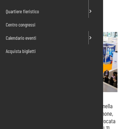
13/05/2025
Quartiere fieristico
Centro congressi
Calendario eventi
Acquista biglietti
Pordenone, 12 maggio 2025 – Si è tenuta oggi, nella
Sala Consiglio del quartiere fieristico di Pordenone,
l’Assemblea dei Soci di
Pordenone Fiere
, convocata
per approvare il bilancio dell’esercizio chiuso al 31