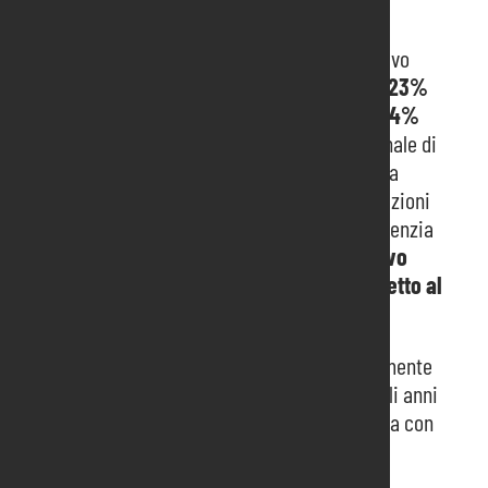
eventi.
I risultati economici confermano il trend positivo
degli ultimi anni: il
fatturato è cresciuto del 23%
rispetto all’anno pari precedente (2924) e del
44%
rispetto all’anno dispari (2023). La natura biennale di
molte manifestazioni fieristiche organizzate da
Pordenone Fiere determina fisiologiche oscillazioni
nei dati annuali, ma il quadro complessivo evidenzia
una solida crescita. Anche il
margine operativo
lordo
ha segnato un incremento del
56% rispetto al
2023
.
Negli anni pari, l’utile netto si conferma stabilmente
attorno al
mezzo milione di euro
, mentre negli anni
dispari tende ad avvicinarsi al pareggio, in linea con
la programmazione fieristica.