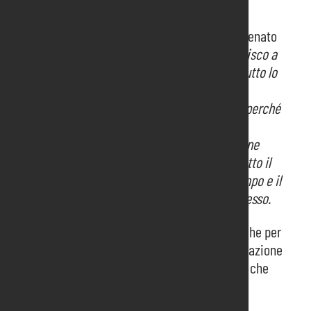
programmare degli importanti investimenti e
miglioramenti del quartiere fieristico” –
dice Renato
Pujatti – Presidente di Pordenone Fiere.
“Mi unisco a
tutti i soci per ringraziare per il lavoro svolto tutto lo
staff di Pordenone Fiere, il Consiglio di
Amministrazione e il Collegio Sindacale tutto, perché
questi risultati si raggiungono solamente con
dedizione, impegno e professionalità. Pordenone
Fiere è la fiera non solo di Pordenone, ma di tutto il
territorio e che tutte le iniziative messe in campo e il
valore creato sono a beneficio del territorio stesso.
Particolare soddisfazione è stata espressa anche per
il successo della prima edizione della manifestazione
104_The Caregiving Expo
, da poco conclusa, che
ha riscosso un ottimo riscontro sia in termini
organizzativi che di partecipazione.