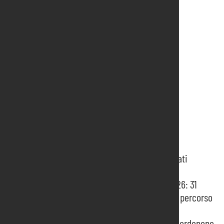
Scarica il testo in pdf
Informazioni recenti
MATCH4 porta a Pordenone i buyer dei mercati
emergenti
Pordenone Fiere presenta il Programma 2026: 31
manifestazioni, 5 eventi internazionali e un percorso
di crescita integrata
Approvato all’unanimità il bilancio 2024 di Pordenone