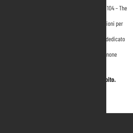
Un Riconoscimento Speciale per il Progetto 104 – The
Caregiving Expo
Qualità, sicurezza e sostenibilità: certificazioni per
un impegno concreto
Uzbekistan protagonista degli incontri B2B dedicato
al contract alla Fiera di Pordenone
Presentato il report integrato 2023 di Pordenone
Fiere
Hai bisogno di informazioni? Contattaci subito.
Contattaci