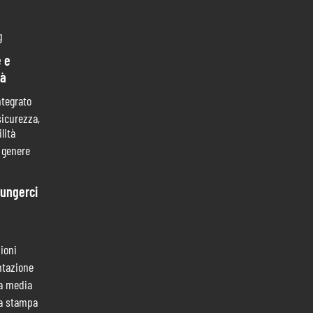
g
 e
tà
ntegrato
sicurezza,
lità
i genere
ungerci
ioni
tazione
a media
a stampa