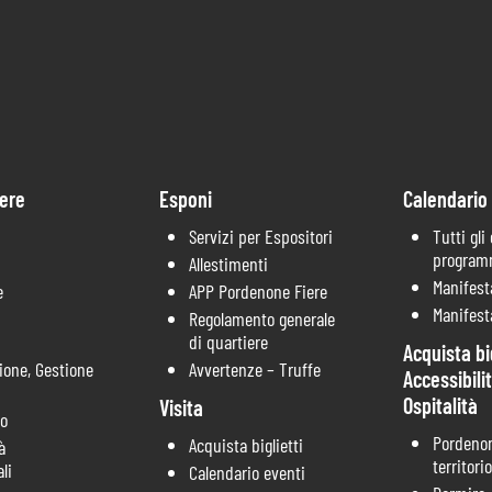
ere
Esponi
Calendario
Servizi per Espositori
Tutti gli
progra
Allestimenti
Manifest
e
APP Pordenone Fiere
Manifest
Regolamento generale
di quartiere
Acquista big
ione, Gestione
Avvertenze – Truffe
Accessibili
Ospitalità
Visita
co
Pordenon
Acquista biglietti
à
territorio
li
Calendario eventi