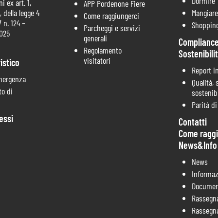
Dormire
i ex art. 1,
APP Pordenone Fiere
 della legge 4
Mangiare
Come raggiungerci
 n. 124 –
Shoppin
Parcheggi e servizi
2025
generali
Compliance
Regolamento
Sostenibili
visitatori
istico
Report i
mergenza
Qualità, 
o di
sostenibi
Parità d
essi
Contatti
Come raggi
News&Info
News
Informaz
Documen
Rassegn
Rassegn