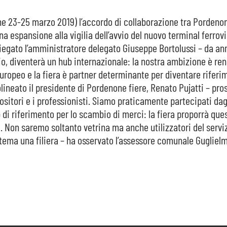
ne 23-25 marzo 2019) l’accordo di collaborazione tra Pordeno
a espansione alla vigilia dell’avvio del nuovo terminal ferrovi
piegato l’amministratore delegato Giuseppe Bortolussi – da an
ario, diventerà un hub internazionale: la nostra ambizione è re
europeo e la
fiera
è partner determinante per diventare riferi
lineato il presidente di
Pordenone fiere
, Renato Pujatti – pro
spositori e i professionisti. Siamo praticamente partecipati dag
ub di riferimento per lo scambio di merci: la
fiera
proporrà que
. Non saremo soltanto vetrina ma anche utilizzatori del servi
istema una filiera – ha osservato l’assessore comunale Gugliel