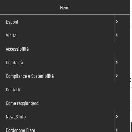
Salta
Menu
al
contenuto
Esponi
Visita
IT
EN
Accessibilità
Ospitalità
Compliance e Sostenibilità
Home
»
News
»
Collaborazione tra Pordenone Fiere
Contatti
Collaborazione
Come raggiungerci
Fiere e Interpo
News&Info
Pordenone Fiere