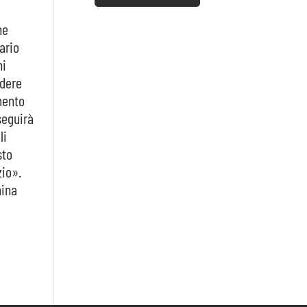
ne
ario
ni
ndere
mento
seguirà
li
sto
zio».
mina