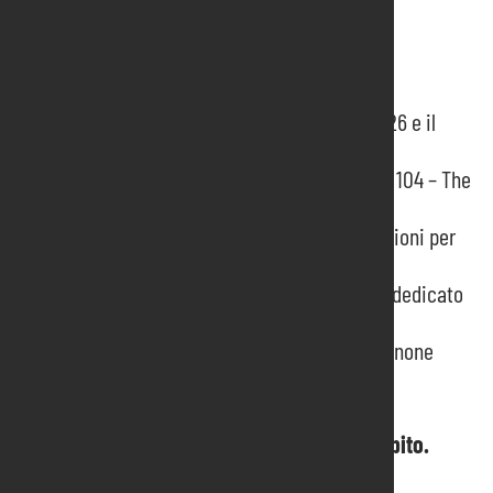
News recenti
Pordenone Fiere presenta il programma 2026 e il
Report Integrato
Un Riconoscimento Speciale per il Progetto 104 – The
Caregiving Expo
Qualità, sicurezza e sostenibilità: certificazioni per
un impegno concreto
Uzbekistan protagonista degli incontri B2B dedicato
al contract alla Fiera di Pordenone
Presentato il report integrato 2023 di Pordenone
Fiere
Hai bisogno di informazioni? Contattaci subito.