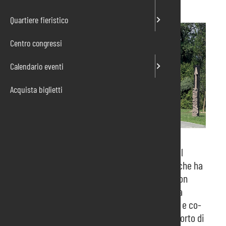
Quartiere fieristico
Centro congressi
Calendario eventi
Acquista biglietti
E’ stato presentato oggi, giovedì 19 novembre, il
catalogo della mostra “Celiberti a Pordenone” che ha
portato circa 50 opere del maestro in 15 location
cittadine. Realizzata da Pordenone Fiere con la
collaborazione dell’Amministrazione Comunale e co-
organizzata dalla Fondazione Friuli, con il supporto di