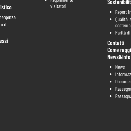
Sostenibili
visitatori
istico
Report i
mergenza
Qualità, 
o di
sostenibi
Parità d
essi
Contatti
Come raggi
News&Info
News
Informaz
Documen
Rassegn
Rassegn