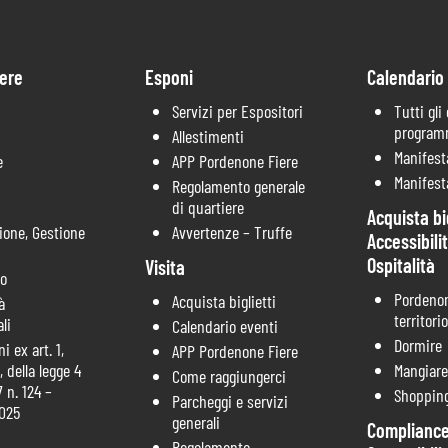
ere
Esponi
Calendario
Servizi per Espositori
Tutti gli
progra
Allestimenti
Manifest
e
APP Pordenone Fiere
Manifest
Regolamento generale
di quartiere
Acquista big
ione, Gestione
Avvertenze – Truffe
Accessibili
Ospitalità
Visita
co
Pordenon
Acquista biglietti
à
territorio
li
Calendario eventi
Dormire
i ex art. 1,
APP Pordenone Fiere
 della legge 4
Mangiare
Come raggiungerci
 n. 124 –
Shoppin
Parcheggi e servizi
2025
generali
Compliance
Regolamento