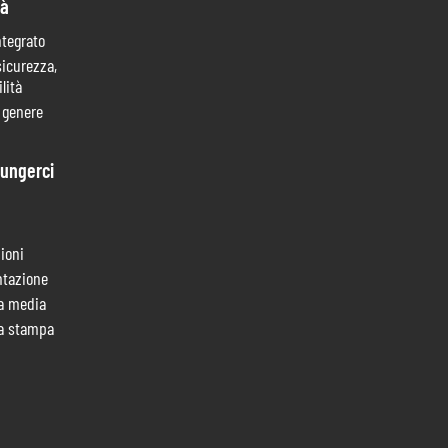
tà
ntegrato
sicurezza,
lità
i genere
ungerci
ioni
tazione
a media
a stampa