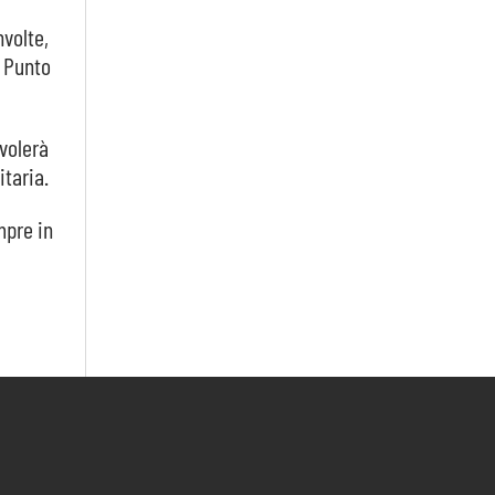
nvolte,
i Punto
evolerà
itaria.
mpre in