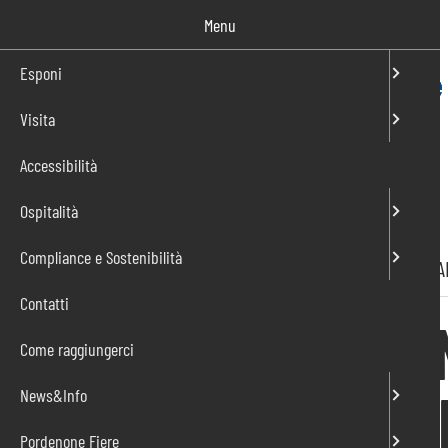
Salta
Menu
al
contenuto
Esponi
Visita
IT
EN
Accessibilità
Ospitalità
Compliance e Sostenibilità
Home
»
News
»
PUNTO DI INCONTRO POSTICIPATA AL 
Contatti
PUNTO DI INCO
Come raggiungerci
AL 13 – 14 APR
News&Info
Pordenone Fiere