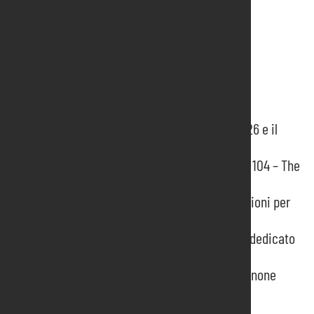
News recenti
Pordenone Fiere presenta il programma 2026 e il
Report Integrato
Un Riconoscimento Speciale per il Progetto 104 – The
Caregiving Expo
Qualità, sicurezza e sostenibilità: certificazioni per
un impegno concreto
Uzbekistan protagonista degli incontri B2B dedicato
al contract alla Fiera di Pordenone
Presentato il report integrato 2023 di Pordenone
Fiere