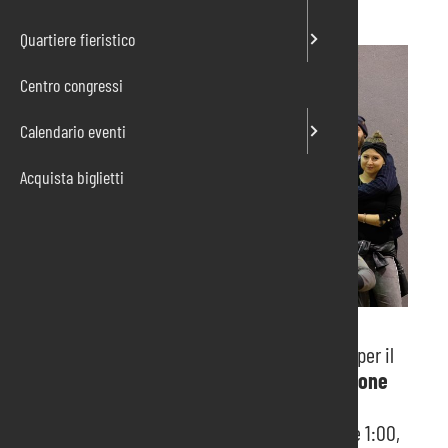
Quartiere fieristico
Centro congressi
Calendario eventi
Acquista biglietti
Al padiglione 6 con
ingresso centrale
ritorna per il
secondo weekend di manifestazione il
Pordenone
Beer Show
, Fiera della Birra Artigianale con i
seguenti orari: venerdì e sabato dalle 18:00 alle 1:00,