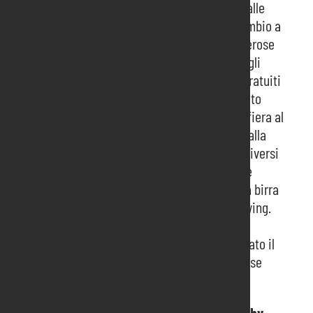
domenica è aperta anche a pranzo dalle 11:00 alle
22:00. Quindici nuovi birrifici hanno dato il cambio a
quelli del fine settimana precedente, con numerose
novità sia italiane che estere. Proseguono poi gli
eventi del calendario culturale – con incontri gratuiti
ma su registrazione (prenotazioni on line nel sito
www.fierabirrapordenone.it
o direttamente in fiera al
banco informazioni). Degustazioni e beer tour alla
scoperta degli stili e delle interpretazioni dei diversi
birrifici presenti condotti dalla biersommelière
Chiara Andreola e lezioni per imparare a fare la birra
in casa e scoprire tutto sull’arte dell’homebrewing.
Musica dal vivo e dj set fanno da contorno alla
manifestazione e domenica sera sarà proclamato il
miglior birrificio del secondo weekend sulla base
delle votazioni del pubblico.
Paradiso di appassionati di hobby creativi
Hobby