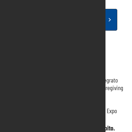
Clicca qui per scaricare: Messaggero
Veneto antiquaria
Rassegna stampa recenti
Rassegna stampa 104 The Caregiving Expo
Rassegna stampa presentazione Report integrato
Rassegna stampa presentazione 104 The Caregiving
Expo
Rassegna stampa presentazione Eureka
Rassegna stampa presentazione Caregiving Expo
Hai bisogno di informazioni? Contattaci subito.