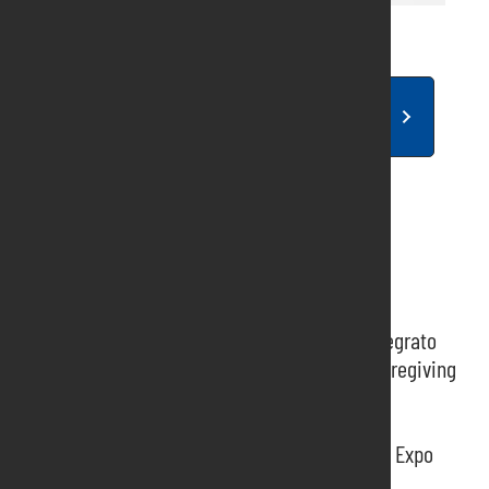
Clicca qui per scaricare: Successo My
Fantastic Pets - Il Friuli
Rassegna stampa recenti
Rassegna stampa 104 The Caregiving Expo
Rassegna stampa presentazione Report integrato
Rassegna stampa presentazione 104 The Caregiving
Expo
Rassegna stampa presentazione Eureka
Rassegna stampa presentazione Caregiving Expo