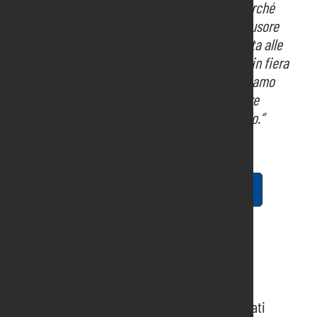
elettricisti è tra quelli destinati a rimanere, purché
sappia in qualche modo diventare il primo diffusore
delle novità dell’intelligenza artificiale applicata alle
nostre case. Da parte nostra abbiamo invitato in fiera
anche gli studenti delle scuole tecniche e abbiamo
adibito uno spazio per i colloqui, così da trovare
giovani motivati da inserire nel nostro organico.”
Scarica il Comunica stampa in pdf
Informazioni recenti
MATCH4 porta a Pordenone i buyer dei mercati