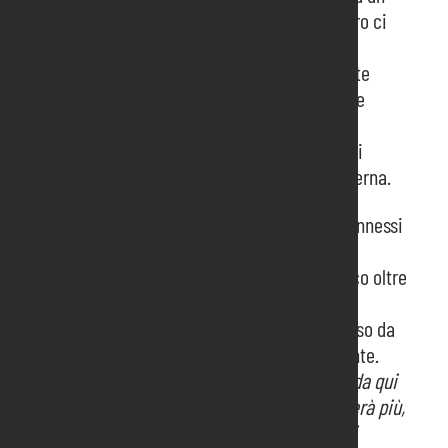
lato ci sono tecnologie che si evolvono, dall’altro ci
sono quelle che spariscono: come le lampade
alogene che dal primo settembre sono diventate
ufficialmente illegali. Spazio dunque al Led, che
riduce i consumi energetici dell’80%, e
all’illuminazione intelligente, che regola i flussi
luminosi ad esempio in funzione della luce esterna.
Oggi nel mondo ci sono 6 miliardi di oggetti connessi
a internet, saranno 30 tra due anni. Questa
rivoluzione sta investendo il mercato domestico oltre
a quello industriale e cambiando il ruolo degli
elettricisti, rendendo il loro lavoro più complesso da
un certo punto di vista ma anche più gratificante.
“Secondo diversi studi –
conclude Marchiol
– da qui
ai prossimi cinque anni 1 lavoro su 5 non esisterà più,
sostituito dalle macchine. Ecco, il mondo degli