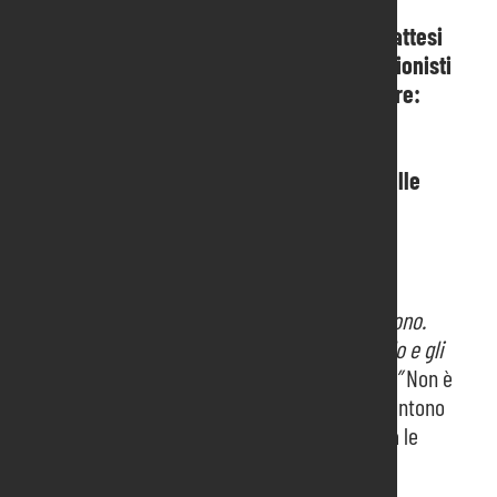
Dal 6 all’8 settembre in fiera a Pordenone attesi
all’Elettroexpo Marchiol oltre 7000 professionisti
per formarsi sulle ultime tendenze di settore:
protagoniste le tecnologie Iot, il mondo del
fotovoltaico e il led divenuto standard con
l’abolizione definitiva (dal 1° settembre) delle
lampade alogene. Spazio recruiting per gli
studenti degli istituti tecnici.
“Sono al lavoro. A casa arriva il pacco che ho
ordinato su Amazon e il corriere suona al citofono.
Attraverso un’app sul telefonino lo vedo, ci parlo e gli
apro il garage così che possa lasciare il pacco.”
Non è
il futuro, è un presente che le tecnologie consentono
a costi ragionevoli, purché il nostro elettricista le
conosca.