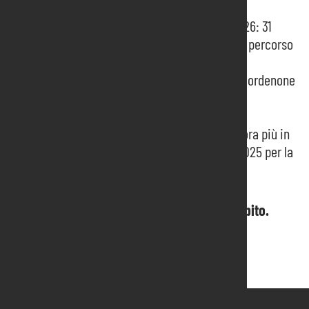
emergenti
Pordenone Fiere presenta il Programma 2026: 31
manifestazioni, 5 eventi internazionali e un percorso
di crescita integrata
Approvato all’unanimità il bilancio 2024 di Pordenone
Fiere. Fatturato in crescita del 44%
Match4 Eastern Europe and Balkans
La mostra del disco torna a Pordenone ancora più in
grande sabato 25 e domenica 26 gennaio 2025 per la
sua 35^ edizione
Hai bisogno di informazioni? Contattaci subito.
Contattaci