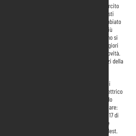
Sono 26.000 gli elettricisti in Triveneto; un esercito
di professionisti che devono fare i conti in questi
anni con un’evoluzione tecnologica che ha cambiato
il loro lavoro. Per consentire l’aggiornamento più
facile di tutte le tecnologie disponibili ogni anno si
tiene Elettroexpo, esposizione dei 160 dei maggiori
marchi mondiali del settore, con tutte le loro novità.
Quest’anno per la prima volta si terrà negli spazi della
Fiera di Pordenone, dal 6 all’8 settembre.
A promuovere l’evento fin dal 1983 la Marchiol di
Treviso, il maggiore rivenditore di materiale elettrico
del Nordest. L’azienda è stata fondata da Alfredo
Marchiol nel 1951 e ancora oggi è a guida familiare:
20 filiali, 700 dipendenti, un giro d’affari nel 2017 di
240 milioni di euro (+1.8% rispetto al 2016) che
rappresenta il 25% del mercato totale del Nordest.