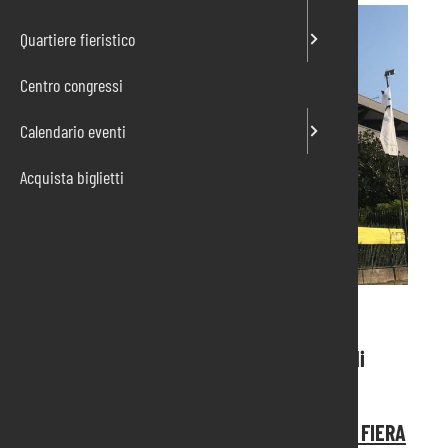
Quartiere fieristico
Centro congressi
Calendario eventi
Acquista biglietti
Da “elettricisti” a “elettroinformatici”:
la casa iperconnessa cambia il lavoro degli
elettricisti.
ELETTROEXPO 6,7,8 SETTEMBRE PORDENONE FIERA