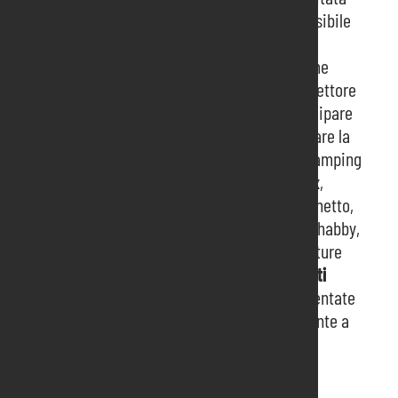
tra quelle delle fiere di settore) a cui non è possibile
sottrarsi per non perdere l’opportunità di fare
acquisti divertendosi, di aggiornarsi sulle ultime
tendenze presentate dalle aziende leader nel settore
dell’hobbistica creativa, di incontrarsi e partecipare
al ricco programma di eventi mirati a incentivare la
creatività in tutte le sue forme: découpage, stamping
e scrapbooking, cake design e sugar art, bijoux,
patchwork e quilting, macramè, merletto, uncinetto,
cucito creativo, aerografia, country painting, shabby,
soft painting, spolvero, stencil, tombolo, miniature
sono solo alcune delle
svariate tecniche e arti
decorative
che vengono di volta in volta presentate
in fiera da persone competenti ed esperte, pronte a
soddisfare la voglia di creare di tutte le
appassionate.