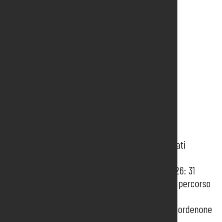
Scarica il testo in pdf
Informazioni recenti
MATCH4 porta a Pordenone i buyer dei mercati
emergenti
Pordenone Fiere presenta il Programma 2026: 31
manifestazioni, 5 eventi internazionali e un percorso
di crescita integrata
Approvato all’unanimità il bilancio 2024 di Pordenone
Fiere. Fatturato in crescita del 44%