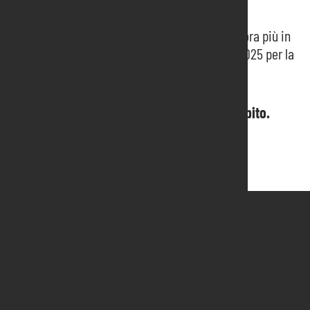
Match4 Eastern Europe and Balkans
La mostra del disco torna a Pordenone ancora più in
grande sabato 25 e domenica 26 gennaio 2025 per la
sua 35^ edizione
Hai bisogno di informazioni? Contattaci subito.
Contattaci