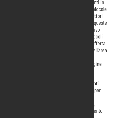
espositivi a cui appartengono le aziende presenti in
fiera che spaziano dai brand più noti fino alle piccole
aziende ad alto tasso di innovazione e ai produttori
agricoli di qualità. Proprio per dare visibilità a queste
categorie Horeca ha creato uno spazio espositivo
dedicato alle start-up del settore mentre 24 piccoli
produttori agricoli locali che rivolgono la loro offerta
alla ristorazione professionale si presentano nell’area
“Io Sono Friuli Venezia Giulia”, marchio che
testimonia la sostenibilità delle imprese e l’origine
delle produzioni agroalimentari.
Tre giornate ricche di incontri e approfondimenti
attendono gli operatori in visita a Horeca Next per
conoscere le ultime novità e le tendenze del
mercato: comunicazione, controllo di gestione,
ristrutturazioni dei locali, sostenibilità, andamento
del settore sono alcuni dei temi declinati per il