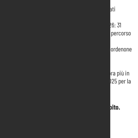
MATCH4 porta a Pordenone i buyer dei mercati
emergenti
Pordenone Fiere presenta il Programma 2026: 31
manifestazioni, 5 eventi internazionali e un percorso
di crescita integrata
Approvato all’unanimità il bilancio 2024 di Pordenone
Fiere. Fatturato in crescita del 44%
Match4 Eastern Europe and Balkans
La mostra del disco torna a Pordenone ancora più in
grande sabato 25 e domenica 26 gennaio 2025 per la
sua 35^ edizione
Hai bisogno di informazioni? Contattaci subito.
Contattaci